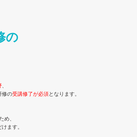
修の
野
、
研修の
受講修了が必須
となります。
、
ため、
だけます。