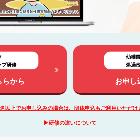
け
幼稚
ップ研修
処遇
ちらから
お申し
︎3名以上でお申し込みの場合は、団体申込もご利用いただけ
▶︎研修の違いについて