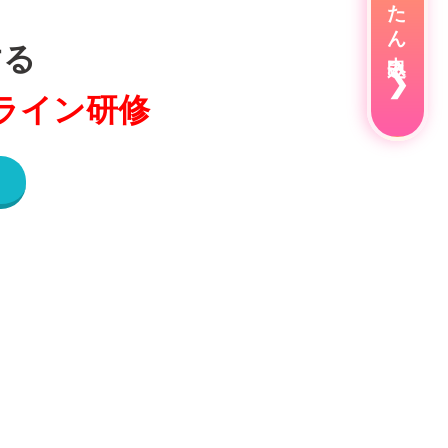
かんたん申込み
する
❯
ライン研修