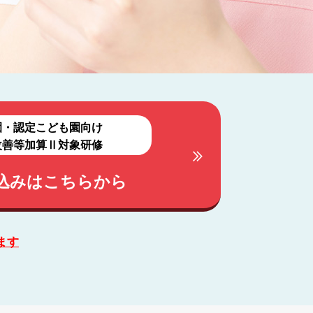
園・認定こども園向け
改善等加算Ⅱ対象研修
込みはこちらから
ます