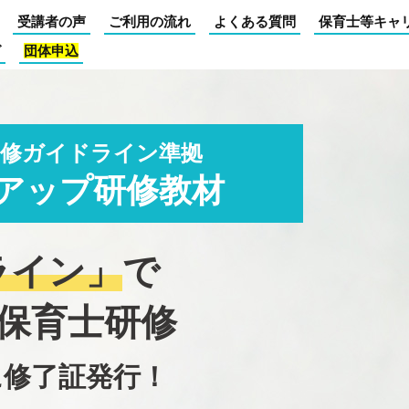
受講者の声
ご利用の流れ
よくある質問
保育士等キャ
グ
団体申込
研修ガイドライン準拠
アップ研修教材
ライン」
で
保育士研修
に修了証発行！