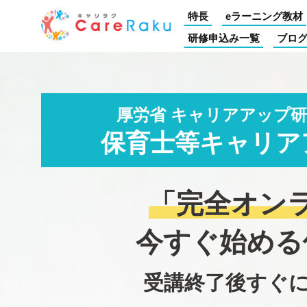
特長
eラーニング教材
研修申込み一覧
ブロ
厚労省 キャリアアップ
保育士等キャリア
「完全オン
今すぐ始める
受講終了後すぐ