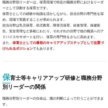
職務分野別リーダーは、保育現場で特定の職務分野におけるリーダ
イ
グ
ーとして活動する保育士です。
保育士としての経験や知識を活かしながら、担当分野の専門性を深
ト
め、現場で実践することが求められます。
イ
担当分野は乳児保育、幼児教育、障害児保育、給食管理、保健衛
生、安全管理など多岐にわたり、それぞれの分野で他の職員へのア
ン
ドバイスやサポートを行い、保育の専門性をさらに高めます。
また、
保育士としての最初のキャリアアップステップとして位置づ
けられるポジション
でもあります。
保
育士等キャリアアップ研修と職務分野
別リーダーの関係
職務分野別リーダーの任命は、園の判断によって行うことができま
す。