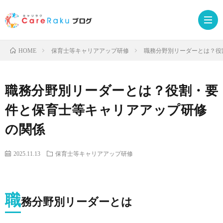
保育士等キャリアアップ研修
職務分野別リーダーとは？役
HOME
Care
職務分野別リーダーとは？役割・要
サ
お
件と保育士等キャリアアップ研修
の関係
ー
申
受
2025.11.13
保育士等キャリアアップ研修
ビ
込
講
ス
み
者
職
務分野別リーダーとは
サ
ロ