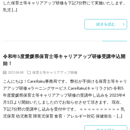
した保育士等キャリアアップ研修を下記7分野にて実施いたします。
イ
グ
乳児 […]
ト
イ
続きを読む
ン
令和年5度愛媛県保育士等キャリアアップ研修受講申込開
始！
2023.04.08
保育士等キャリアアップ研修
こんにちは！CareRaku事務局です。 弊社が手掛ける保育士等キャリ
アアップ研修 eラーニングサービス CareRaku(キャリラク)の 令和5
年度愛媛県保育士等キャリアアップ研修の受講申し込みを 2023年4
月1日より開始いたしましたのでお知らせさせて頂きます。 現在、
下記7分野の受講申し込みを受付中です。 ＝＝＝＝＝＝＝＝＝＝ 乳
児保育 幼児教育 障害児保育 食育・アレルギー対応 保健衛生・ […]