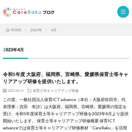
2023年
4月
HOME
Care
2023年4月
サ
お
令和5年度 大阪府、福岡県、宮崎県、愛媛県保育士等キャ
ー
申
受
リアアップ研修を提供いたします。
2023.04.11
保育士等キャリアアップ研修
ビ
込
講
この度、一般社団法人保育ICT advance（本社：大阪府吹田市、代
表理事：吉田 有沙）は大阪府、福岡県、宮崎県、愛媛県の指定を
ス
み
者
受け、令和5年度保育士等キャリアアップ研修を2023年4月より提供
開始いたします。 保育士等キャリアアップ研修概要 保育ICT
サ
ロ
advanceでは保育士等キャリアアップ研修教材「CareRaku」を活用