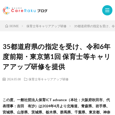
保育士等キャリアアップ研修
35都道府県の指定を受け、令
HOME
Care
35都道府県の指定を受け、令和6年
サ
お
度前期・東京第1回 保育士等キャリ
アアップ研修を提供
ー
申
受
2024.05.08
保育士等キャリアアップ研修
ビ
込
講
ス
み
者
この度、一般社団法人保育ICT advance（本社：大阪府吹田市、代
表理事：吉田 有沙）は2024年4月より北海道、青森県、岩手県、
サ
ロ
宮城県、山形県、茨城県、栃木県、群馬県、千葉県、東京都、神奈