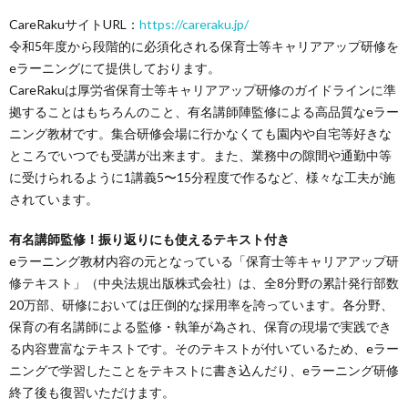
CareRakuサイトURL：
https://careraku.jp/
令和5年度から段階的に必須化される保育士等キャリアアップ研修を
eラーニングにて提供しております。
CareRakuは厚労省保育士等キャリアアップ研修のガイドラインに準
拠することはもちろんのこと、有名講師陣監修による高品質なeラー
ニング教材です。集合研修会場に行かなくても園内や自宅等好きな
ところでいつでも受講が出来ます。また、業務中の隙間や通勤中等
に受けられるように1講義5〜15分程度で作るなど、様々な工夫が施
されています。
有名講師監修！振り返りにも使えるテキスト付き
eラーニング教材内容の元となっている「保育士等キャリアアップ研
修テキスト」（中央法規出版株式会社）は、全8分野の累計発行部数
20万部、研修においては圧倒的な採用率を誇っています。各分野、
保育の有名講師による監修・執筆が為され、保育の現場で実践でき
る内容豊富なテキストです。そのテキストが付いているため、eラー
ニングで学習したことをテキストに書き込んだり、eラーニング研修
終了後も復習いただけます。