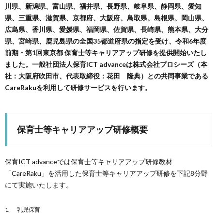
川県、新潟県、富山県、福井県、長野県、岐阜県、静岡県、愛知
イ
グ
県、三重県、滋賀県、京都府、大阪府、鳥取県、島根県、岡山県、
広島県、香川県、愛媛県、福岡県、佐賀県、長崎県、熊本県、大分
ト
イ
県、宮崎県、鹿児島県の全国35都道府県の指定を受け、令和6年度
前期・第1回東京都 保育士等キャリアアップ研修を提供開始いたし
ました。一般社団法人保育ICT advanceは株式会社プロシーズ（本
ン
社：大阪府吹田市、代表取締役：花田 隆典）との共同事業である
CareRakuを利用して研修サービスを行います。
保育士等キャリアアップ研修概要
保育ICT advanceでは保育士等キャリアアップ研修教材
「CareRaku」を活用した保育士等キャリアアップ研修を下記8分野
にて実施いたします。
乳児保育