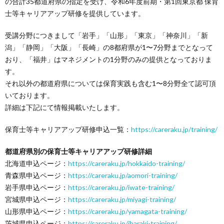
の合計35都道府県の指定を受け、令和6年度前期・第1回東京都 保育
士等キャリアアップ研修を提供しています。
受講分野につきまして「岩手」「山形」「東京」「神奈川」「新
潟」「静岡」「大阪」「長崎」の8都府県が1〜7分野までとなって
おり、「福井」はマネジメントの1分野のみの提供となっておりま
す。
それ以外の都道府県については保育実践も含む1〜8分野全て認可頂
いております。
詳細は下記にて情報掲載いたします。
保育士等キャリアアップ研修申込一覧：
https://careraku.jp/training/
都道府県別の保育士等キャリアアップ研修詳細
北海道申込ページ：
https://careraku.jp/hokkaido-training/
青森県申込ページ：
https://careraku.jp/aomori-training/
岩手県申込ページ：
https://careraku.jp/iwate-training/
宮城県申込ページ：
https://careraku.jp/miyagi-training/
山形県申込ページ：
https://careraku.jp/yamagata-training/
茨城県申込ページ：
https://careraku.jp/ibaraki-training/