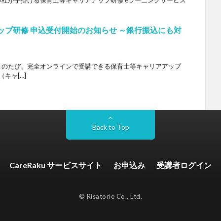
。 弊社が手掛ける保育士等キャリアアップ研修 eラーニングサービス
ップ研修 申込受付開始のお知らせ ～銀行振込にも対
。 このたび、完全オンラインで受講できる保育士等キャリアアップ
（キャ[…]
Back to Top
CareRaku サービスサイト
お申込み
受講者ログイン
© Risatorie Co., Ltd.