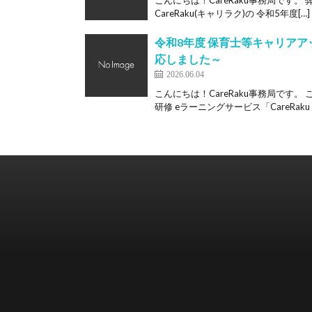
こんにちは！CareRaku事務局です
CareRaku(キャリラク)の 令和5年度[…]
令和8年度 保育士等キャリアア
応しました～
2026.06.04
こんにちは！CareRaku事務局です
研修 eラーニングサービス「CareRaku