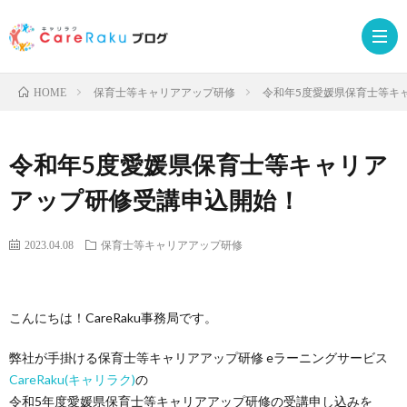
保育士等キャリアアップ研修
令和年5度愛媛県保育士等キ
HOME
Care
令和年5度愛媛県保育士等キャリア
サ
お
アップ研修受講申込開始！
ー
申
受
2023.04.08
保育士等キャリアアップ研修
ビ
込
講
こんにちは！CareRaku事務局です。
ス
み
者
弊社が手掛ける保育士等キャリアアップ研修 eラーニングサービス
CareRaku(キャリラク)
の
サ
ロ
令和5年度愛媛県保育士等キャリアアップ研修の受講申し込みを